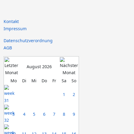
Kontakt
Impressum
Datenschutzverordnung
AGB
August 2026
Mo
Di
Mi
Do
Fr
Sa
So
1
2
3
4
5
6
7
8
9
10
11
12
13
14
15
16